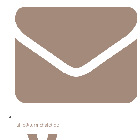
allio@turmchalet.de