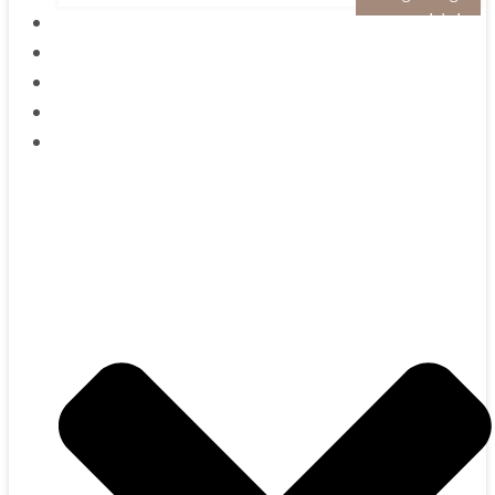
geschichte
plauderstübchen
turmgeflüster
gutschein
buchen