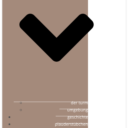
der turm
umgebung
geschichte
plauderstübchen