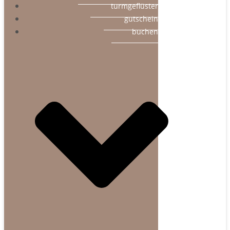
turmgeflüster
gutschein
buchen