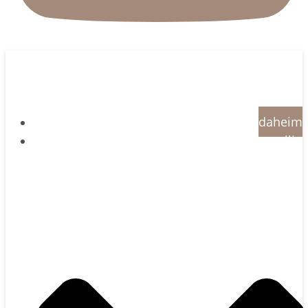
daheim
allio