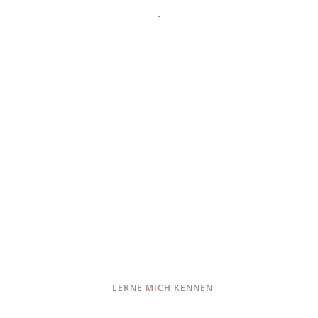
einzigartige
turmzeit
Die besondere Ferienwohnung
in Berching
allio – das turmchalet
LERNE MICH KENNEN