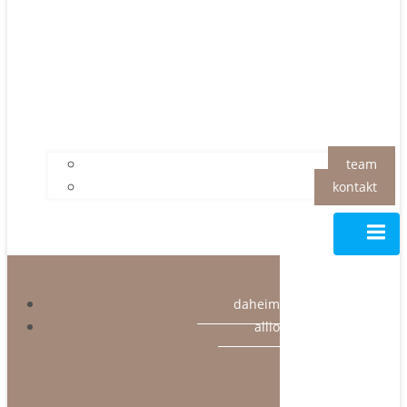
team
kontakt
daheim
allio